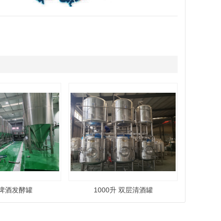
 啤酒发酵罐
1000升 双层清酒罐