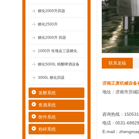
糖化2000升四器
糖化2500升
糖化2000升 四器
1000升 玫瑰金三器糖化
联系龙福
糖化5000L 精酿啤酒设备
3000L 糖化四器
济南正麦机械设备
地址：济南市历城
发酵系统
售酒系统
咨询热线：150531
附件系统
电话：0531-68829
粉碎系统
E-mail：zhengmai