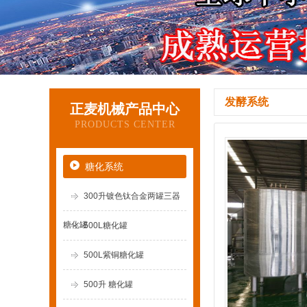
发酵系统
正麦机械产品中心
PRODUCTS CENTER
糖化系统
300升镀色钛合金两罐三器
糖化罐
500L糖化罐
500L紫铜糖化罐
500升 糖化罐