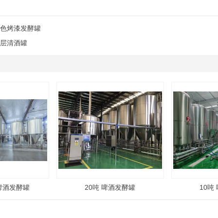
 彩色烤漆发酵罐
 双层清酒罐
酿啤酒发酵罐
20吨 啤酒发酵罐
10吨