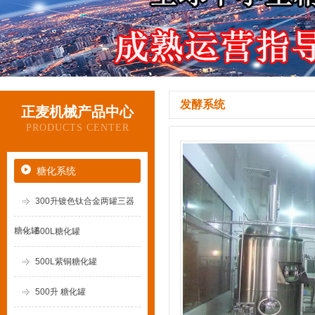
发酵系统
正麦机械产品中心
PRODUCTS CENTER
糖化系统
300升镀色钛合金两罐三器
糖化罐
500L糖化罐
500L紫铜糖化罐
500升 糖化罐