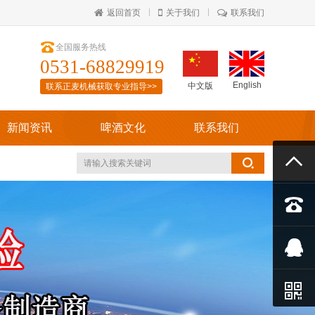
返回首页
关于我们
联系我们

全国服务热线
0531-68829919
English
中文版
联系正麦机械获取专业指导>>
新闻资讯
啤酒文化
联系我们



