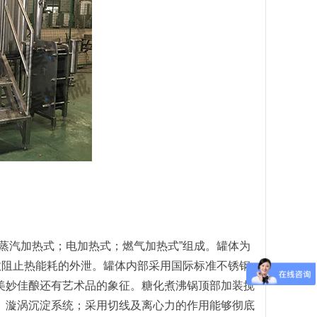
蒸汽加热式；电加热式；燃气加热式”组成。罐体为
效阻止热能耗的外泄。罐体内部采用国际标准不锈钢
美妙佳酿还有艺术品的象征。糖化煮沸锅顶部加装搅
。漩涡沉淀系统；采用切线及离心力的作用能够彻底