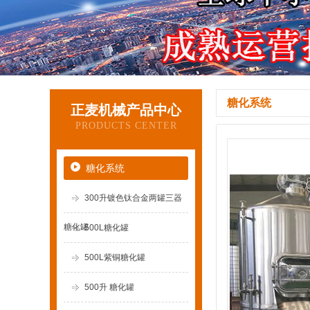
糖化系统
正麦机械产品中心
PRODUCTS CENTER
糖化系统
300升镀色钛合金两罐三器
糖化罐
500L糖化罐
500L紫铜糖化罐
500升 糖化罐