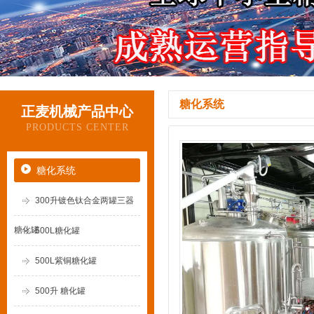
糖化系统
正麦机械产品中心
PRODUCTS CENTER
糖化系统
300升镀色钛合金两罐三器
糖化罐
500L糖化罐
500L紫铜糖化罐
500升 糖化罐