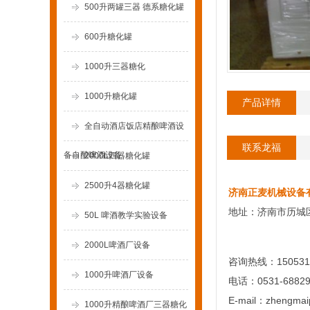
500升两罐三器 德系糖化罐
600升糖化罐
1000升三器糖化
1000升糖化罐
产品详情
全自动酒店饭店精酿啤酒设
联系龙福
备自酿啤酒设备
2000L四器糖化罐
2500升4器糖化罐
济南正麦机械设备
地址：济南市历城
50L 啤酒教学实验设备
2000L啤酒厂设备
咨询热线：150531
1000升啤酒厂设备
电话：0531-68829
E-mail：zhengmai
1000升精酿啤酒厂三器糖化