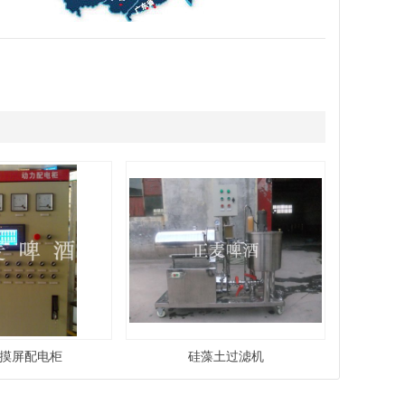
触摸屏配电柜
硅藻土过滤机