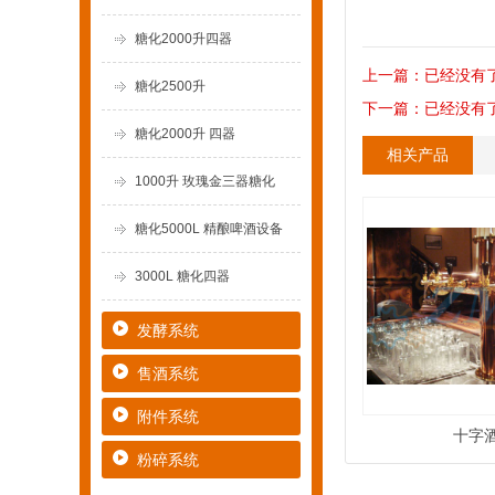
糖化2000升四器
上一篇：已经没有
糖化2500升
下一篇：已经没有
糖化2000升 四器
相关产品
1000升 玫瑰金三器糖化
糖化5000L 精酿啤酒设备
3000L 糖化四器
发酵系统
售酒系统
附件系统
十字
粉碎系统