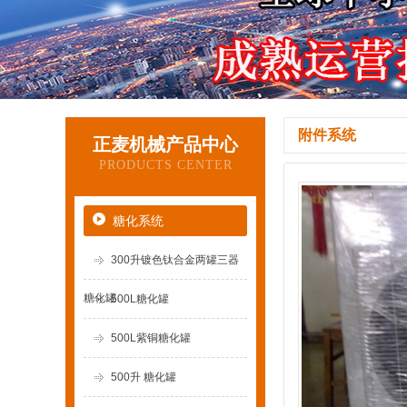
附件系统
正麦机械产品中心
PRODUCTS CENTER
糖化系统
300升镀色钛合金两罐三器
糖化罐
500L糖化罐
500L紫铜糖化罐
500升 糖化罐