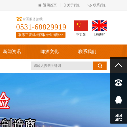
返回首页
关于我们
联系我们

全国服务热线
0531-68829919
English
中文版
联系正麦机械获取专业指导>>
新闻资讯
啤酒文化
联系我们



