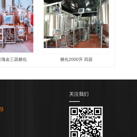
 玫瑰金三器糖化
糖化2000升 四器
关注我们
19