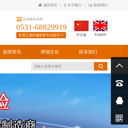
返回首页
关于我们
联系我们

全国服务热线
0531-68829919
English
中文版
联系正麦机械获取专业指导>>
新闻资讯
啤酒文化
联系我们



