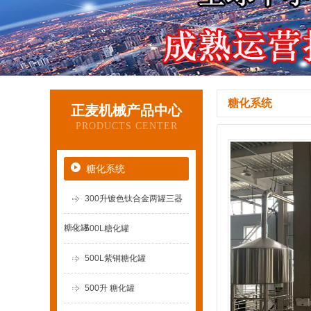
糖化系统
正麦机械产品中心
PRODUCTS CENTER
糖化系统
300升镀色钛合金两罐三器
糖化罐
500L糖化罐
500L紫铜糖化罐
500升 糖化罐