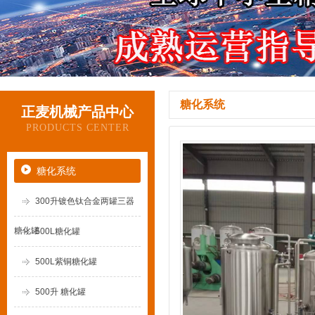
糖化系统
正麦机械产品中心
PRODUCTS CENTER
糖化系统
300升镀色钛合金两罐三器
糖化罐
500L糖化罐
500L紫铜糖化罐
500升 糖化罐